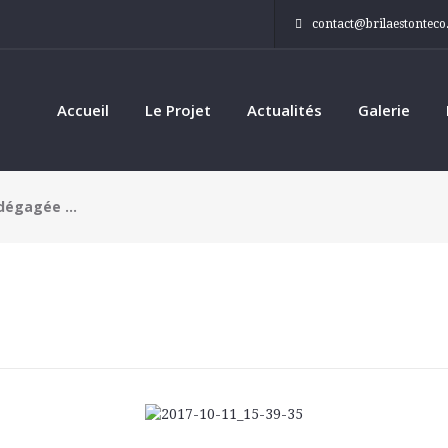
contact@brilaestontec
Accueil
Le Projet
Actualités
Galerie
e dégagée …